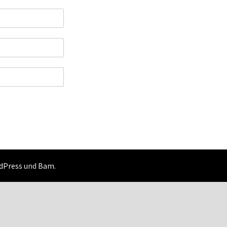
dPress
und
Bam
.