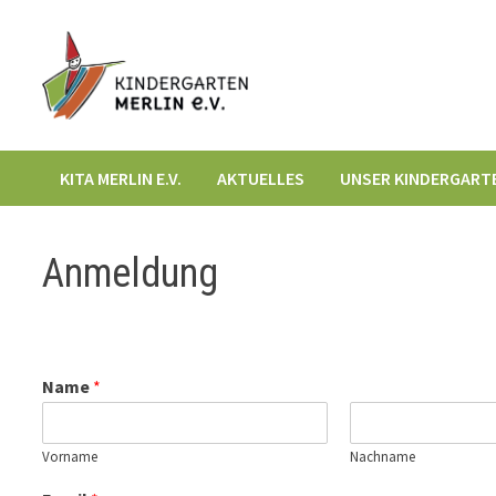
Zum
Inhalt
springen
KITA MERLIN E.V.
AKTUELLES
UNSER KINDERGART
Anmeldung
Name
*
Vorname
Nachname