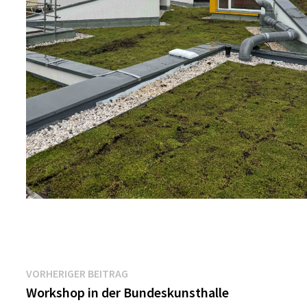
Beitragsnavigation
Vorheriger
VORHERIGER BEITRAG
Beitrag:
Workshop in der Bundeskunsthalle