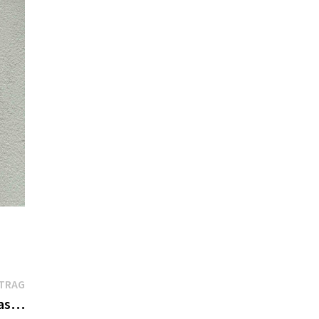
Nächster
ITRAG
Beitrag:
was…