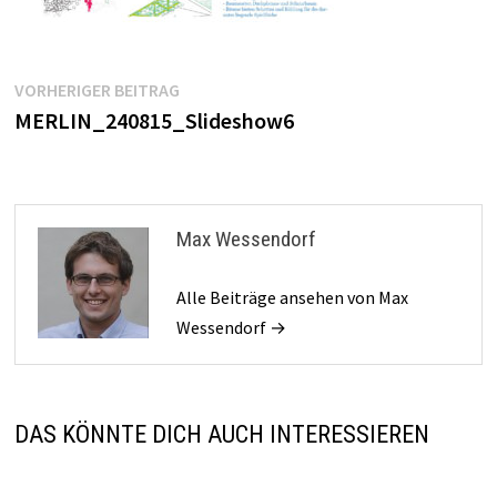
Beitragsnavigation
Vorheriger
VORHERIGER BEITRAG
Beitrag:
MERLIN_240815_Slideshow6
Max Wessendorf
Alle Beiträge ansehen von Max
Wessendorf →
DAS KÖNNTE DICH AUCH INTERESSIEREN