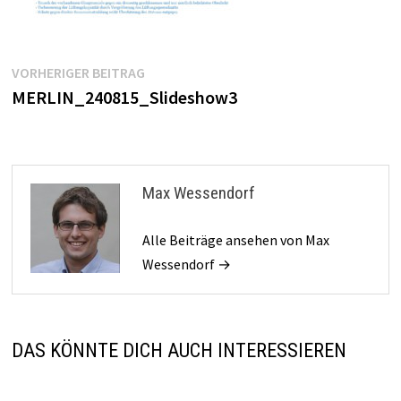
Beitragsnavigation
Vorheriger
VORHERIGER BEITRAG
Beitrag:
MERLIN_240815_Slideshow3
Max Wessendorf
Alle Beiträge ansehen von Max
Wessendorf →
DAS KÖNNTE DICH AUCH INTERESSIEREN