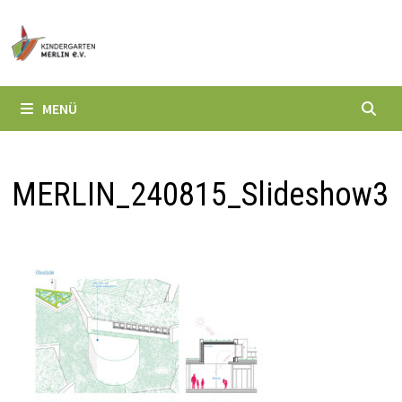
Zum
Inhalt
springen
MENÜ
MERLIN_240815_Slideshow3